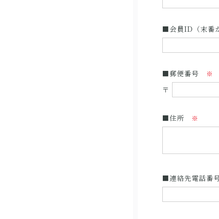
■会員ID（末番が
■郵便番号
※
〒
■住所
※
■連絡先電話番