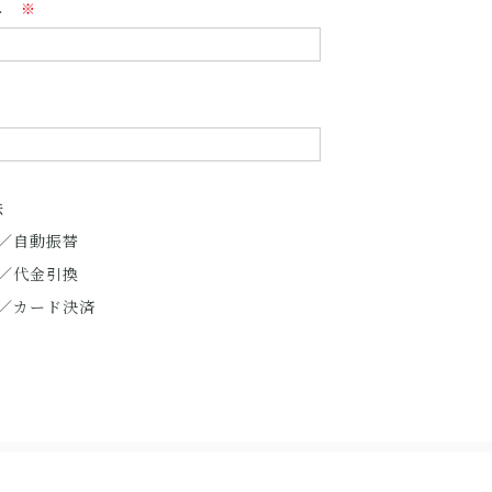
ス
※
法
／自動振替
／代金引換
／カード決済