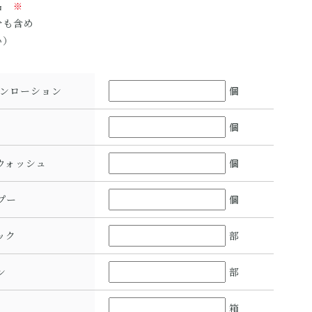
品
※
分も含め
い）
キンローション
個
個
ウォッシュ
個
プー
個
ック
部
ン
部
箱