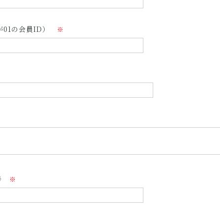
01の会員ID）
※
号
※