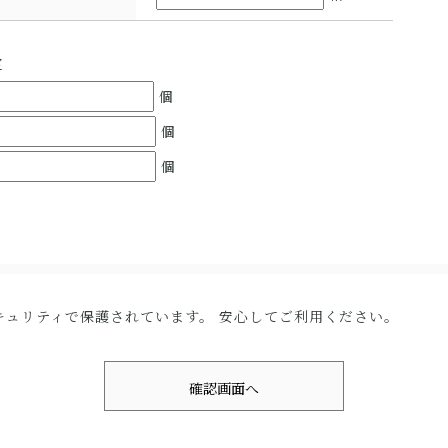
定
個
個
個
セキュリティで保護されています。 安心してご利用ください。